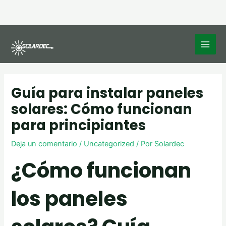
Ir
al
contenido
MAIN
MEN
Navegación
de
Guía para instalar paneles
entradas
solares: Cómo funcionan
para principiantes
Deja un comentario
/
Uncategorized
/ Por
Solardec
¿Cómo funcionan
los paneles